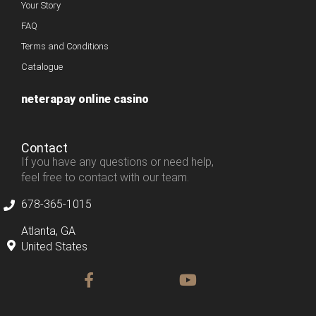
Your Story
FAQ
Terms and Conditions
Catalogue
neterapay online casino
Contact
If you have any questions or need help,
feel free to contact with our team.
678-365-1015
Atlanta, GA
United States