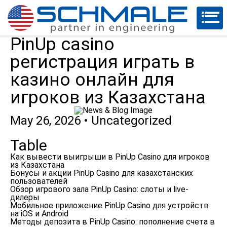
PinUp casino
регистрация играть в
казино онлайн для
игроков из Казахстана
May 26, 2026
•
Uncategorized
Table
Как вывести выигрыши в PinUp Casino для игроков
из Казахстана
Бонусы и акции PinUp Casino для казахстанских
пользователей
Обзор игрового зала PinUp Casino: слоты и live-
дилеры
Мобильное приложение PinUp Casino для устройств
на iOS и Android
Методы депозита в PinUp Casino: пополнение счета в