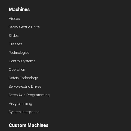
Machines
Videos
Servo-electric Units
Slides
Presses
Technologies
Control Systems
Operation
Safety Technology
Servo-electric Drives
Servo Axis Programming
Programming
System Integration
Custom Machines