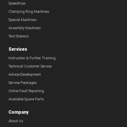
Speedmax
Clamping Ring Machines
Special Machines
Assembly Machines
Test Stations
Services
Instruction & Further Training
Technical Customer Service
Advice/Development
Service Packages
Online Fault Reporting
Available Spare Parts
Company
About Us