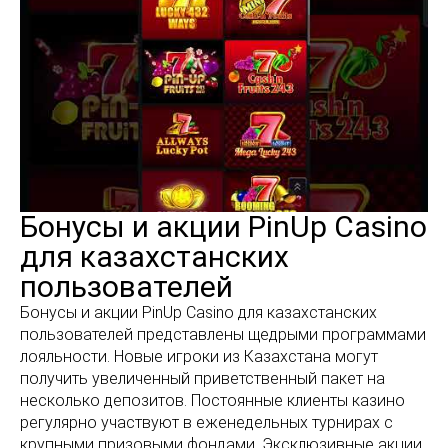
Бонусы и акции PinUp Casino
для казахстанских
пользователей
Бонусы и акции PinUp Casino для казахстанских
пользователей представлены щедрыми программами
лояльности. Новые игроки из Казахстана могут
получить увеличенный приветственный пакет на
несколько депозитов. Постоянные клиенты казино
регулярно участвуют в еженедельных турнирах с
крупными призовыми фондами. Эксклюзивные акции