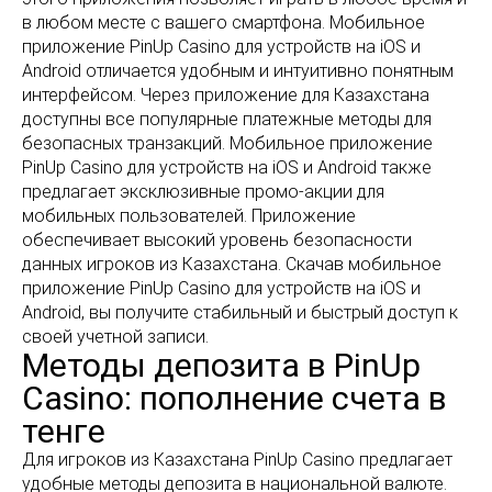
в любом месте с вашего смартфона. Мобильное
приложение PinUp Casino для устройств на iOS и
Android отличается удобным и интуитивно понятным
интерфейсом. Через приложение для Казахстана
доступны все популярные платежные методы для
безопасных транзакций. Мобильное приложение
PinUp Casino для устройств на iOS и Android также
предлагает эксклюзивные промо-акции для
мобильных пользователей. Приложение
обеспечивает высокий уровень безопасности
данных игроков из Казахстана. Скачав мобильное
приложение PinUp Casino для устройств на iOS и
Android, вы получите стабильный и быстрый доступ к
своей учетной записи.
Методы депозита в PinUp
Casino: пополнение счета в
тенге
Для игроков из Казахстана PinUp Casino предлагает
удобные методы депозита в национальной валюте.