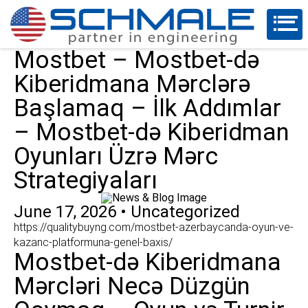
Mostbet – Mostbet-də
Kiberidmana Mərclərə
Başlamaq – İlk Addımlar
– Mostbet-də Kiberidman
Oyunları Üzrə Mərc
Strategiyaları
June 17, 2026
•
Uncategorized
https://qualitybuyng.com/mostbet-azerbaycanda-oyun-ve-
kazanc-platformuna-genel-baxis/
Mostbet-də Kiberidmana
Mərcləri Necə Düzgün