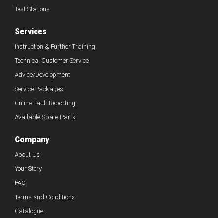
Test Stations
Services
Instruction & Further Training
Technical Customer Service
Advice/Development
Service Packages
Online Fault Reporting
Available Spare Parts
Company
About Us
Your Story
FAQ
Terms and Conditions
Catalogue