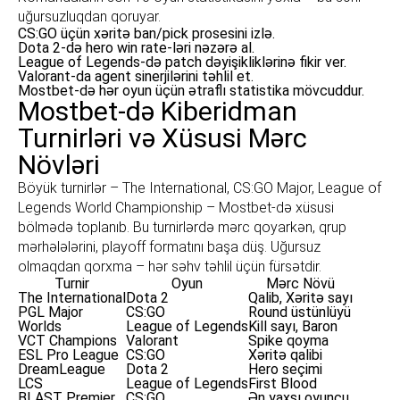
uğursuzluqdan qoruyar.
CS:GO üçün xəritə ban/pick prosesini izlə.
Dota 2-də hero win rate-ləri nəzərə al.
League of Legends-də patch dəyişikliklərinə fikir ver.
Valorant-da agent sinerjilərini təhlil et.
Mostbet-də hər oyun üçün ətraflı statistika mövcuddur.
Mostbet-də Kiberidman
Turnirləri və Xüsusi Mərc
Növləri
Böyük turnirlər – The International, CS:GO Major, League of
Legends World Championship – Mostbet-də xüsusi
bölmədə toplanıb. Bu turnirlərdə mərc qoyarkən, qrup
mərhələlərini, playoff formatını başa düş. Uğursuz
olmaqdan qorxma – hər səhv təhlil üçün fürsətdir.
Turnir
Oyun
Mərc Növü
The International
Dota 2
Qalib, Xəritə sayı
PGL Major
CS:GO
Round üstünlüyü
Worlds
League of Legends
Kill sayı, Baron
VCT Champions
Valorant
Spike qoyma
ESL Pro League
CS:GO
Xəritə qalibi
DreamLeague
Dota 2
Hero seçimi
LCS
League of Legends
First Blood
BLAST Premier
CS:GO
Ən yaxşı oyunçu