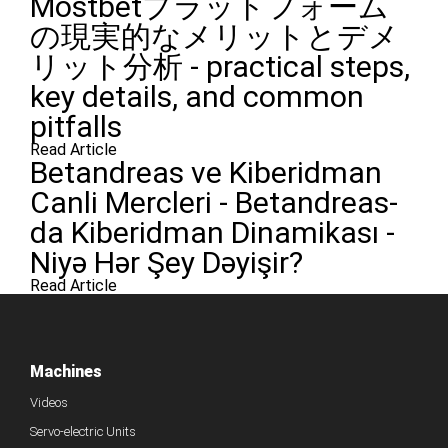
Mostbetプラットフォーム
の現実的なメリットとデメ
リット分析 - practical steps,
key details, and common
pitfalls
Read Article
Betandreas ve Kiberidman
Canli Mercleri - Betandreas-
da Kiberidman Dinamikası -
Niyə Hər Şey Dəyişir?
Read Article
Machines
Videos
Servo-electric Units