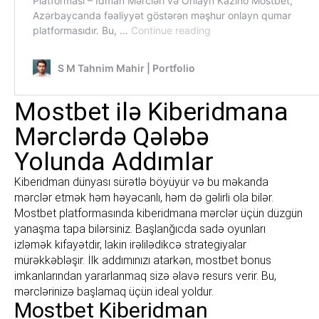
Mostbet ilə Kiberidmana
Mərclərdə Qələbə
Yolunda Addımlar
Kiberidman dünyası sürətlə böyüyür və bu məkanda
mərclər etmək həm həyəcanlı, həm də gəlirli ola bilər.
Mostbet platformasında kiberidmana mərclər üçün düzgün
yanaşma tapa bilərsiniz. Başlanğıcda sadə oyunları
izləmək kifayətdir, lakin irəlilədikcə strategiyalar
mürəkkəbləşir. İlk addımınızı atarkən,
mostbet bonus
imkanlarından yararlanmaq sizə əlavə resurs verir. Bu,
mərclərinizə başlamaq üçün ideal yoldur.
Mostbet Kiberidman