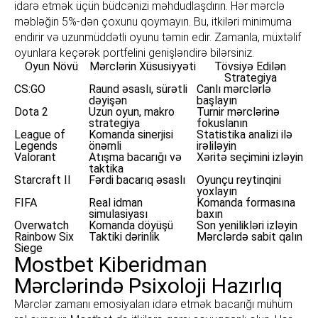
idarə etmək üçün büdcənizi məhdudlaşdırın. Hər mərclə
məbləğin 5%-dən çoxunu qoymayın. Bu, itkiləri minimuma
endirir və uzunmüddətli oyunu təmin edir. Zamanla, müxtəlif
oyunlara keçərək portfelini genişləndirə bilərsiniz.
Oyun Növü
Mərclərin Xüsusiyyəti
Tövsiyə Edilən
Strategiya
CS:GO
Raund əsaslı, sürətli
Canlı mərclərlə
dəyişən
başlayın
Dota 2
Uzun oyun, makro
Turnir mərclərinə
strategiya
fokuslanın
League of
Komanda sinerjisi
Statistika analizi ilə
Legends
önəmli
irəliləyin
Valorant
Atışma bacarığı və
Xəritə seçimini izləyin
taktika
Starcraft II
Fərdi bacarıq əsaslı
Oyunçu reytinqini
yoxlayın
FIFA
Real idman
Komanda formasına
simulasiyası
baxın
Overwatch
Komanda döyüşü
Son yenilikləri izləyin
Rainbow Six
Taktiki dərinlik
Mərclərdə sabit qalın
Siege
Mostbet Kiberidman
Mərclərində Psixoloji Hazırlıq
Mərclər zamanı emosiyaları idarə etmək bacarığı mühüm