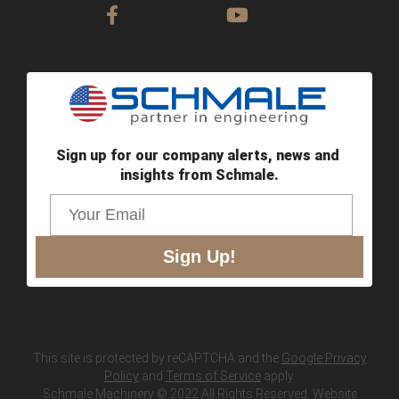
Sign up for our company alerts, news and 
insights from Schmale.
Sign Up!
This site is protected by reCAPTCHA and the
Google Privacy
Policy
and
Terms of Service
apply.
Schmale Machinery © 2022 All Rights Reserved. Website