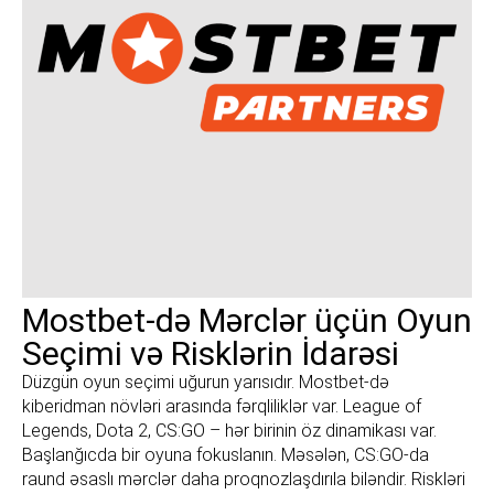
Mostbet-də Mərclər üçün Oyun
Seçimi və Risklərin İdarəsi
Düzgün oyun seçimi uğurun yarısıdır. Mostbet-də
kiberidman növləri arasında fərqliliklər var. League of
Legends, Dota 2, CS:GO – hər birinin öz dinamikası var.
Başlanğıcda bir oyuna fokuslanın. Məsələn, CS:GO-da
raund əsaslı mərclər daha proqnozlaşdırıla biləndir. Riskləri