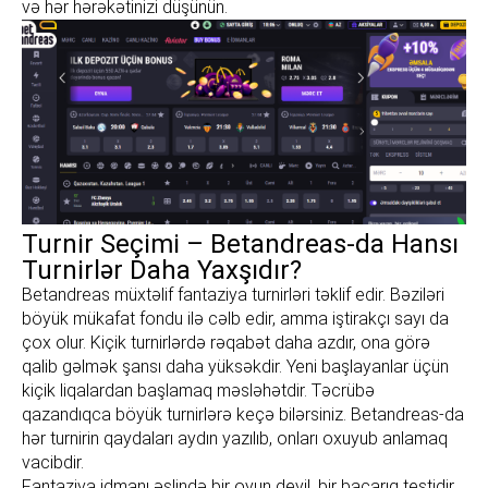
və hər hərəkətinizi düşünün.
Turnir Seçimi – Betandreas-da Hansı
Turnirlər Daha Yaxşıdır?
Betandreas müxtəlif fantaziya turnirləri təklif edir. Bəziləri
böyük mükafat fondu ilə cəlb edir, amma iştirakçı sayı da
çox olur. Kiçik turnirlərdə rəqabət daha azdır, ona görə
qalib
gəlmək
şansı daha yüksəkdir. Yeni başlayanlar üçün
kiçik liqalardan başlamaq məsləhətdir. Təcrübə
qazandıqca böyük turnirlərə keçə bilərsiniz. Betandreas-da
hər turnirin qaydaları aydın yazılıb, onları oxuyub anlamaq
vacibdir.
Fantaziya idmanı əslində bir oyun deyil, bir bacarıq testidir.