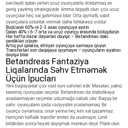
xərcləyib qalan yerləri ucuz oyunçularla doldurmaq ən
geniş yayılmış strategiyadır. Amma diqqətli olun: çox ucuz
oyunçular heç xal gətirməyə bilər. Orta qiymətli, sabit
oyunçulara üstünlük vermək
daha
təhlükəsiz yoldur.
Büdcənin 60%-ni 2-3 əsas oyunçuya ayırın
Qalan 40%-i 6-7 orta və ucuz oyunçu arasında bölüşdürün
Hər həftə bazar dəyərləri dəyişir – Betandreas-dakı
yenilikləri izləyin
Artıq pul qalarsa, ehtiyat oyunçuya sərmayə qoyun
Transferləri son dəqiqəyə qoymayın – oyunçuların siyahısı
dəyişə bilər
Betandreas Fantaziya
Liqalarında Səhv Etməmək
Üçün İpucları
Yeni başlayanlar çox vaxt eyni səhvləri edir. Məsələn, yalnız
tanınmış oyunçuları seçirlər. Betandreas-da statistikaya
əsaslanmayan seçimlər uduzmağa səbəb olur. Başqa bir
səhv: oyunçuların zədə vəziyyətini yoxlamamaq. Bir
oyunçu oynamasa, onun yerinə heç kim xal qazanmaz.
Həmçinin həftəlik transfer limitini də unutmayın. Limit
bitdikdən sonra heyəti dəyişmək mümkün deyil. Planlı olun