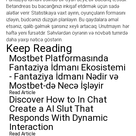
Betandreas bu bacarığınızı inkişaf etdirmək üçün sadə
alətlər verir. Statistikaya vaxt ayırın, oyunçuların formasını
izləyin, büdcənizi düzgün planlayın. Bu qaydalara əməl
etsəniz, qalib gəlmək şansınız xeyli artacaq. Unutmayın: hər
həftə yeni fürsətdir. Səhvlərdən öyrənin və növbəti turnirdə
daha yaxşı nəticə göstərin.
Keep Reading
Mostbet Platformasında
Fantaziya İdmanı Ekosistemi
- Fantaziya İdmanı Nədir və
Mostbet-də Necə İşləyir
Read Article
Discover How to In Chat
Create a AI Slut That
Responds With Dynamic
Interaction
Read Article