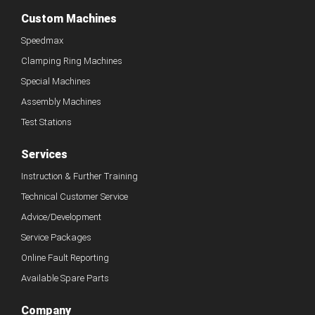
Custom Machines
Speedmax
Clamping Ring Machines
Special Machines
Assembly Machines
Test Stations
Services
Instruction & Further Training
Technical Customer Service
Advice/Development
Service Packages
Online Fault Reporting
Available Spare Parts
Company