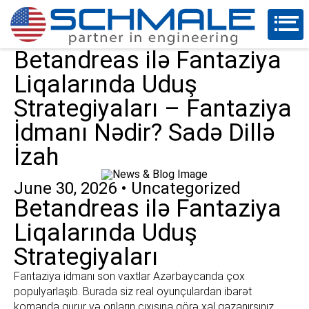
Betandreas ilə Fantaziya
Liqalarında Uduş
Strategiyaları – Fantaziya
İdmanı Nədir? Sadə Dillə
İzah
June 30, 2026
•
Uncategorized
Betandreas ilə Fantaziya
Liqalarında Uduş
Strategiyaları
Fantaziya idmanı son vaxtlar Azərbaycanda çox
populyarlaşıb. Burada siz real oyunçulardan ibarət
komanda qurur və onların çıxışına görə xal qazanırsınız.