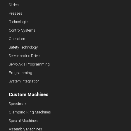
Slides
Presses
Technologies
Control Systems
Operation
Safety Technology
Servo-electric Drives
Servo Axis Programming
Programming
System Integration
Custom Machines
Speedmax
Clamping Ring Machines
Special Machines
Assembly Machines