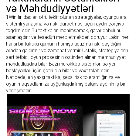
və Məhdudiyyətləri
1Win fırıldaqları ötrü təklif olunan strategiyalar, oyunçulara
sistemli yanaşma və risk idarəetməsi üçün aydın çərçivə
təqdim edir. Bu taktikaları mənimsəmək, qərar qəbulunu
asanlaşdırır və təsadüfi mərc etməkdən qoruyur. Lakin, hər
hansı bir taktika qumarın həmişə uduzma riski daşıdığını
aradan qaldırmır və zəmanət vermir. Üstəlik, strategiyaların
sərt tətbiqi, oyun prosesinin özündən alınan məmnuniyyəti
məhdudlaşdıra bilər. Bəzi mürəkkəb sistemlər isə yeni
başlayanlar üçün çətin ola bilər və vaxt tələb edir.
Nəticədə, ən yaxşı taktika, şəxsi risk tolerantlığınıza və
oyun məqsədlərinizə uyğunlaşdırılmış balanslaşdırılmış bir
yanaşmadır.