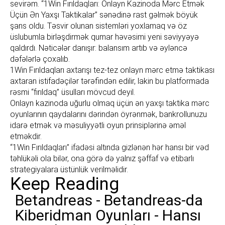
sevirəm. “1Win Fırıldaqları: Onlayn Kazinoda Mərc Etmək
Üçün Ən Yaxşı Taktikalar” sənədinə rast gəlmək böyük
şans oldu. Təsvir olunan sistemləri yoxlamaq və öz
üslubumla birləşdirmək qumar həvəsimi yeni səviyyəyə
qaldırdı. Nəticələr danışır: balansım artıb və əyləncə
dəfələrlə çoxalıb.
1Win Fırıldaqları axtarışı tez-tez onlayn mərc etmə taktikası
axtaran istifadəçilər tərəfindən edilir, lakin bu platformada
rəsmi “fırıldaq” üsulları mövcud deyil.
Onlayn kazinoda uğurlu olmaq üçün ən yaxşı taktika mərc
oyunlarının qaydalarını dərindən öyrənmək, bankrollunuzu
idarə etmək və məsuliyyətli oyun prinsiplərinə əməl
etməkdir.
“1Win Fırıldaqları” ifadəsi altında gizlənən hər hansı bir vəd
təhlükəli ola bilər, ona görə də yalnız şəffaf və etibarlı
strategiyalara üstünlük verilməlidir.
Keep Reading
Betandreas - Betandreas-da
Kiberidman Oyunları - Hansı