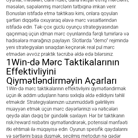
məsələn, səpələnmiş mərclərin tətbiqinə imkan verir.
Bonusları istifadə etmə taktikası kimi, onlara qoyulan
şərtləri diqqətlə oxuyaraq əlavə mərc vəsaitlərindən
istifadə edin. Tək-çox güclü oyunçu strategiyasından
qaçınmaq üçün idman mərc oyunlarında fərqli turnirlərə və
hadisələrə marağınızı paylayın. Slotlarda “demo” rejimində
yeni strategiyaları sınaqdan keçirərək real pul mərc
etmədən əvvöz praktik təcrübə əldə edə bilərsiniz.
1Win-də Mərc Taktikalarının
Effektivliyini
Qiymətləndirməyin Açarları
1Win-də mərc taktikalarının effektivliyini qiymətləndirmək
üçün ilk addım uduşların hansı sıxlıqla əldə edildiyini təhlil
etməkdir. Strategiyalarınızın uzunmüddətli gəlirliliyini
müəyyən etmək üçün mərc dəyərlərinizi və nəticələri
qeydə alan dəqiq bir gündəlik saxlayın. Hər bir taktikanın
risk/reward nisbətini qiymətləndirərək, potensial mənfəəti
itki ehtimalı ilə müqayisə edin. Oyunun spesifik qaydalarını
və şərtlərini başa düşmək, seçilmiş metodun nə qədər