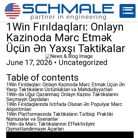
1Win Fırıldaqları: Onlayn
Kazinoda Mərc Etmək
Üçün Ən Yaxşı Taktikalar
June 17, 2026
•
Uncategorized
Table of contents
1Win Fırıldaqları: Onlayn Kazinoda Mərc Etmək Üçün Ən
Yaxşı Taktikaların Üstünlükləri və Məhdudiyyətləri
1Win-də Uğur Qazanmaq: Onlayn Kazino Taktikalarını
Seçməyin Qaydaları
1Win Fırıldaqlarında İstifadə Olunan Ən Populyar Mərc
Alqoritmləri
1Win Platformasında Taktikaların Tətbiqi: Praktiki
Nümunələr və Ssenarilər
1Win-də Mərc Taktikalarının Effektivliyini
Qiymətləndirməyin Açarları