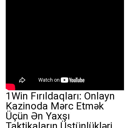
1Win Fırıldaqları: Onlayn
Kazinoda Mərc Etmək
Üçün Ən Yaxşı
Taktikaların Üstünlükləri