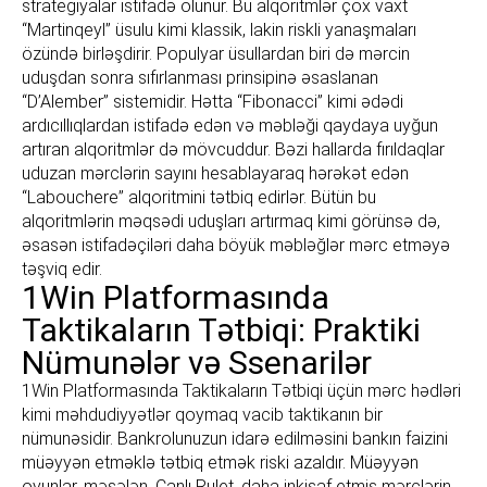
strategiyalar istifadə olunur. Bu alqoritmlər çox vaxt
“Martinqeyl” üsulu kimi klassik, lakin riskli yanaşmaları
özündə birləşdirir. Populyar üsullardan biri də mərcin
uduşdan sonra sıfırlanması prinsipinə əsaslanan
“D’Alember” sistemidir. Hətta “Fibonacci” kimi ədədi
ardıcıllıqlardan istifadə edən və məbləği qaydaya uyğun
artıran alqoritmlər də mövcuddur. Bəzi hallarda fırıldaqlar
uduzan mərclərin sayını hesablayaraq hərəkət edən
“Labouchere” alqoritmini tətbiq edirlər. Bütün bu
alqoritmlərin məqsədi uduşları artırmaq kimi görünsə də,
əsasən istifadəçiləri daha böyük məbləğlər mərc etməyə
təşviq edir.
1Win Platformasında
Taktikaların Tətbiqi: Praktiki
Nümunələr və Ssenarilər
1Win Platformasında Taktikaların Tətbiqi üçün mərc hədləri
kimi məhdudiyyətlər qoymaq vacib taktikanın bir
nümunəsidir. Bankrolunuzun idarə edilməsini bankın faizini
müəyyən etməklə tətbiq etmək riski azaldır. Müəyyən
oyunlar, məsələn, Canlı Rulet, daha inkişaf etmiş mərclərin,